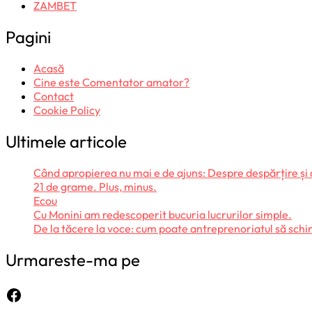
ZAMBET
Pagini
Acasă
Cine este Comentator amator?
Contact
Cookie Policy
Ultimele articole
Când apropierea nu mai e de ajuns: Despre despărțire și
21 de grame. Plus, minus.
Ecou
Cu Monini am redescoperit bucuria lucrurilor simple.
De la tăcere la voce: cum poate antreprenoriatul să sc
Urmareste-ma pe
Facebook