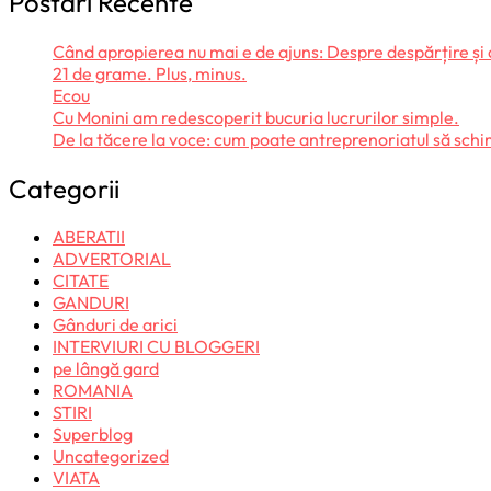
Postari Recente
Când apropierea nu mai e de ajuns: Despre despărțire și
21 de grame. Plus, minus.
Ecou
Cu Monini am redescoperit bucuria lucrurilor simple.
De la tăcere la voce: cum poate antreprenoriatul să sc
Categorii
ABERATII
ADVERTORIAL
CITATE
GANDURI
Gânduri de arici
INTERVIURI CU BLOGGERI
pe lângă gard
ROMANIA
STIRI
Superblog
Uncategorized
VIATA