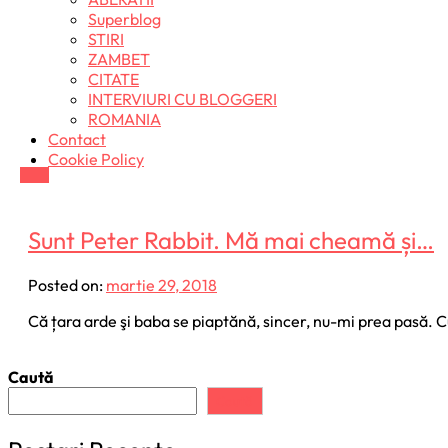
Superblog
STIRI
ZAMBET
CITATE
INTERVIURI CU BLOGGERI
ROMANIA
Contact
Cookie Policy
Sunt Peter Rabbit. Mă mai cheamă și…
Posted on:
martie 29, 2018
Că țara arde şi baba se piaptănă, sincer, nu-mi prea pasă. C
Caută
Caută