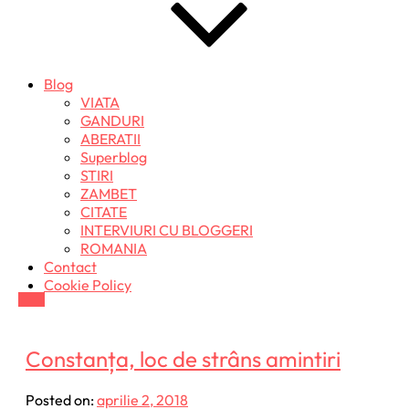
Blog
VIATA
GANDURI
ABERATII
Superblog
STIRI
ZAMBET
CITATE
INTERVIURI CU BLOGGERI
ROMANIA
Contact
Cookie Policy
Constanța, loc de strâns amintiri
Posted on:
aprilie 2, 2018