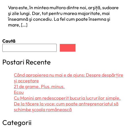
Vara este, în mintea multora dintre noi, arşiță, sudoare
şi zile lungi. Dar, tot pentru marea majoritate, mai
înseamnă şi concediu. La fel cum poate însemna şi
mare, […]
Caută
Caută
Postari Recente
Când apropierea nu mai e de ajuns: Despre despărțire
și acceptare
21 de grame. Plus, minus.
Ecou
Cu Monini am redescoperit bucuria lucrurilor simple.
De la tăcere la voce: cum poate antreprenoriatul să
schimbe școala românească
Categorii