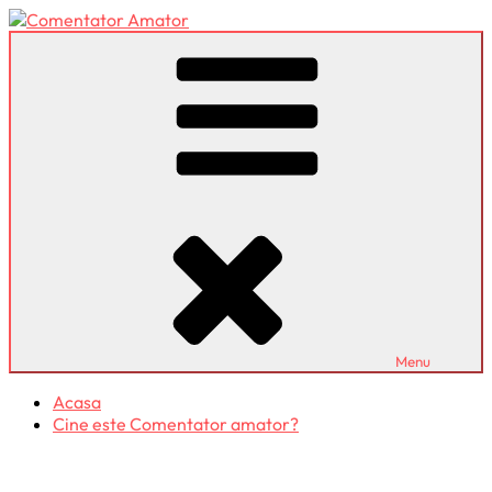
Skip
to
Comentator Amator
content
Menu
Acasa
Cine este Comentator amator?