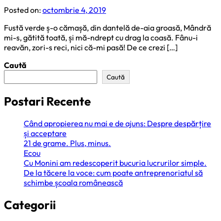
Posted on:
octombrie 4, 2019
Fustă verde ș-o cămașă, din dantelă de-aia groasă, Mândră
mi-s, gătită toată, și mă-ndrept cu drag la coasă. Fânu-i
reavăn, zori-s reci, nici că-mi pasă! De ce crezi […]
Caută
Caută
Postari Recente
Când apropierea nu mai e de ajuns: Despre despărțire
și acceptare
21 de grame. Plus, minus.
Ecou
Cu Monini am redescoperit bucuria lucrurilor simple.
De la tăcere la voce: cum poate antreprenoriatul să
schimbe școala românească
Categorii