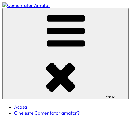
Skip
to
Comentator Amator
content
Menu
Acasa
Cine este Comentator amator?