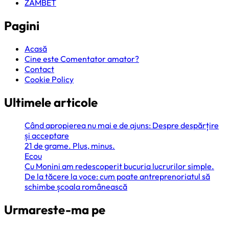
ZAMBET
Pagini
Acasă
Cine este Comentator amator?
Contact
Cookie Policy
Ultimele articole
Când apropierea nu mai e de ajuns: Despre despărțire
și acceptare
21 de grame. Plus, minus.
Ecou
Cu Monini am redescoperit bucuria lucrurilor simple.
De la tăcere la voce: cum poate antreprenoriatul să
schimbe școala românească
Urmareste-ma pe