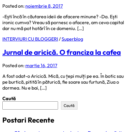
Posted on:
noiembrie 8, 2017
-Ești încă în căutarea ideii de afacere minune? -Da. Ești
ironic cumva? Vreau să pornesc o afacere, am ceva capital
dar nu mă pot hotărî în ce domeniu. […]
INTERVIURI CU BLOGGERI
/
Superblog
Jurnal de aricică. O franciza la cafea
Posted on:
martie 16, 2017
A fost odat-o Aricică. Mică, cu țepi mulți pe ea. În botic sau
pe burtică, pitită în păturică, fie soare sau furtună, Ziua o
dormea. Nu e bai, […]
Caută
Caută
Postari Recente