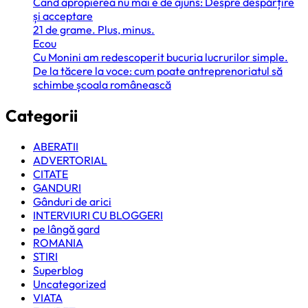
Când apropierea nu mai e de ajuns: Despre despărțire
și acceptare
21 de grame. Plus, minus.
Ecou
Cu Monini am redescoperit bucuria lucrurilor simple.
De la tăcere la voce: cum poate antreprenoriatul să
schimbe școala românească
Categorii
ABERATII
ADVERTORIAL
CITATE
GANDURI
Gânduri de arici
INTERVIURI CU BLOGGERI
pe lângă gard
ROMANIA
STIRI
Superblog
Uncategorized
VIATA