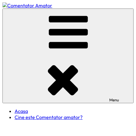
Skip
to
Comentator Amator
content
Menu
Acasa
Cine este Comentator amator?