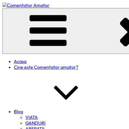
Skip
to
Comentator Amator
content
Acasa
Cine este Comentator amator?
Blog
VIATA
GANDURI
ABERATII