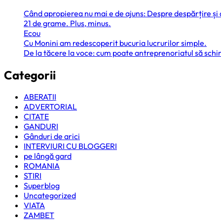
Când apropierea nu mai e de ajuns: Despre despărțire și
21 de grame. Plus, minus.
Ecou
Cu Monini am redescoperit bucuria lucrurilor simple.
De la tăcere la voce: cum poate antreprenoriatul să sc
Categorii
ABERATII
ADVERTORIAL
CITATE
GANDURI
Gânduri de arici
INTERVIURI CU BLOGGERI
pe lângă gard
ROMANIA
STIRI
Superblog
Uncategorized
VIATA
ZAMBET