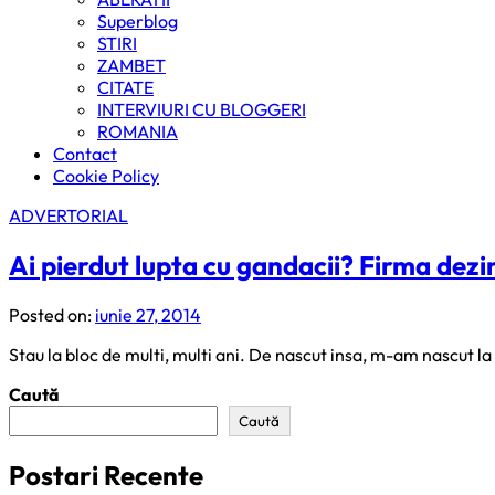
Superblog
STIRI
ZAMBET
CITATE
INTERVIURI CU BLOGGERI
ROMANIA
Contact
Cookie Policy
ADVERTORIAL
Ai pierdut lupta cu gandacii? Firma dezi
Posted on:
iunie 27, 2014
Stau la bloc de multi, multi ani. De nascut insa, m-am nascut l
Caută
Caută
Postari Recente