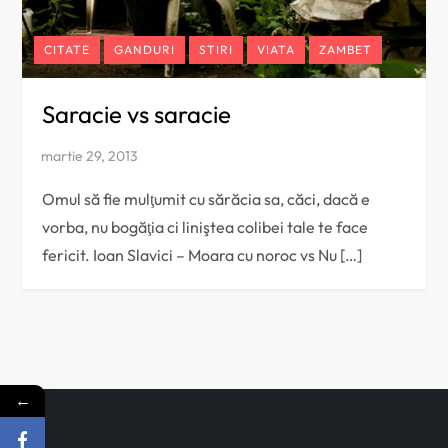
CITATE
GANDURI
STIRI
VIATA
ZAMBET
Saracie vs saracie
Omul să fie mulţumit cu sărăcia sa, căci, dacă e
vorba, nu bogăţia ci liniştea colibei tale te face
fericit. Ioan Slavici – Moara cu noroc vs Nu […]
←