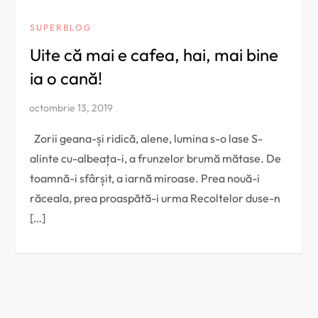
SUPERBLOG
Uite că mai e cafea, hai, mai bine
ia o cană!
Zorii geana-și ridică, alene, lumina s-o lase S-
alinte cu-albeața-i, a frunzelor brumă mătase. De
toamnă-i sfârșit, a iarnă miroase. Prea nouă-i
răceala, prea proaspătă-i urma Recoltelor duse-n
[…]