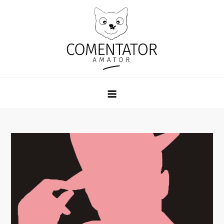
Skip
to
content
Comentator Amator