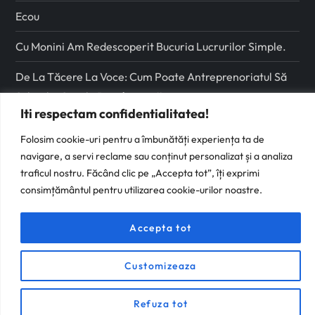
Ecou
Cu Monini Am Redescoperit Bucuria Lucrurilor Simple.
De La Tăcere La Voce: Cum Poate Antreprenoriatul Să
Schimbe Școala Românească
Iti respectam confidentialitatea!
Folosim cookie-uri pentru a îmbunătăți experiența ta de
Urmareste-ma pe
navigare, a servi reclame sau conținut personalizat și a analiza
traficul nostru. Făcând clic pe „Accepta tot”, îți exprimi
Facebook
consimțământul pentru utilizarea cookie-urilor noastre.
Instagram
Accepta tot
Customizeaza
Refuza tot