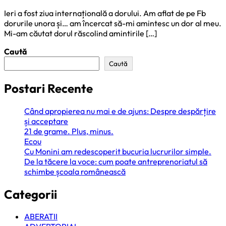
Ieri a fost ziua internațională a dorului. Am aflat de pe Fb
dorurile unora și… am încercat să-mi amintesc un dor al meu.
Mi-am căutat dorul răscolind amintirile […]
Caută
Caută
Postari Recente
Când apropierea nu mai e de ajuns: Despre despărțire
și acceptare
21 de grame. Plus, minus.
Ecou
Cu Monini am redescoperit bucuria lucrurilor simple.
De la tăcere la voce: cum poate antreprenoriatul să
schimbe școala românească
Categorii
ABERATII