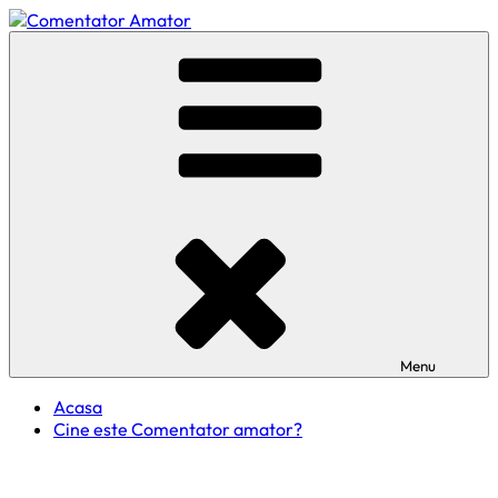
Skip
to
Comentator Amator
content
Menu
Acasa
Cine este Comentator amator?