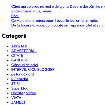
Când apropierea nu mai e de ajuns: Despre despărțire și
21 de grame. Plus, minus.
Ecou
Cu Monini am redescoperit bucuria lucrurilor simple.
De la tăcere la voce: cum poate antreprenoriatul să sc
Categorii
ABERATII
ADVERTORIAL
CITATE
GANDURI
Gânduri de arici
INTERVIURI CU BLOGGERI
pe lângă gard
ROMANIA
STIRI
Superblog
Uncategorized
VIATA
ZAMBET