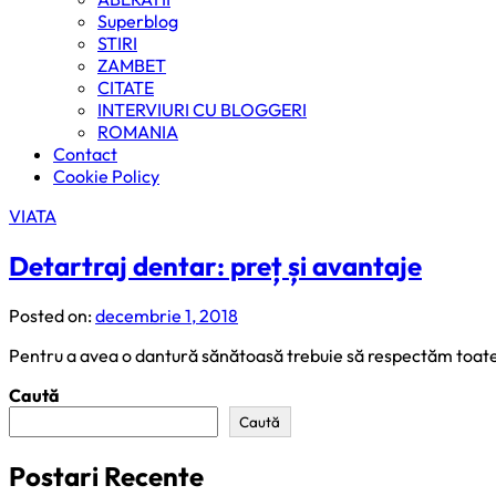
Superblog
STIRI
ZAMBET
CITATE
INTERVIURI CU BLOGGERI
ROMANIA
Contact
Cookie Policy
VIATA
Detartraj dentar: preț și avantaje
Posted on:
decembrie 1, 2018
Pentru a avea o dantură sănătoasă trebuie să respectăm toate re
Caută
Caută
Postari Recente