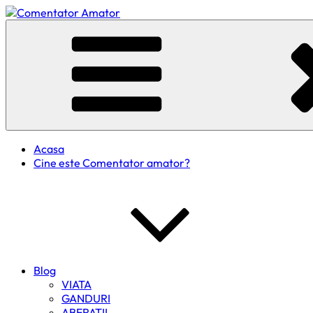
Skip
to
Comentator Amator
content
Acasa
Cine este Comentator amator?
Blog
VIATA
GANDURI
ABERATII