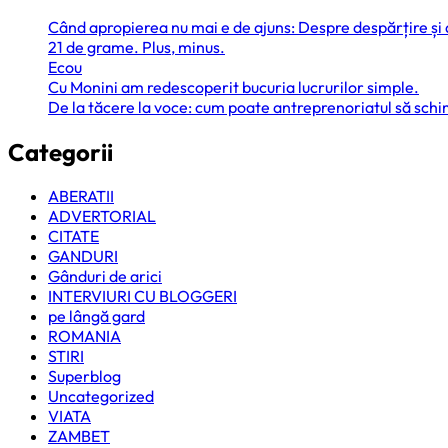
Când apropierea nu mai e de ajuns: Despre despărțire și
21 de grame. Plus, minus.
Ecou
Cu Monini am redescoperit bucuria lucrurilor simple.
De la tăcere la voce: cum poate antreprenoriatul să sc
Categorii
ABERATII
ADVERTORIAL
CITATE
GANDURI
Gânduri de arici
INTERVIURI CU BLOGGERI
pe lângă gard
ROMANIA
STIRI
Superblog
Uncategorized
VIATA
ZAMBET