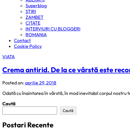
Superblog
STIRI
ZAMBET
CITATE
INTERVIURI CU BLOGGERI
ROMANIA
Contact
Cookie Policy
VIATA
Crema antirid. De la ce vârstă este re
Posted on:
aprilie 29, 2018
Odată cu înaintarea în vârstă, în mod inevitabil corpul nostru tr
Caută
Caută
Postari Recente