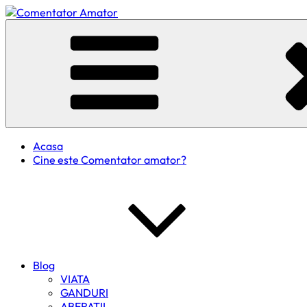
Skip
to
Comentator Amator
content
Acasa
Cine este Comentator amator?
Blog
VIATA
GANDURI
ABERATII