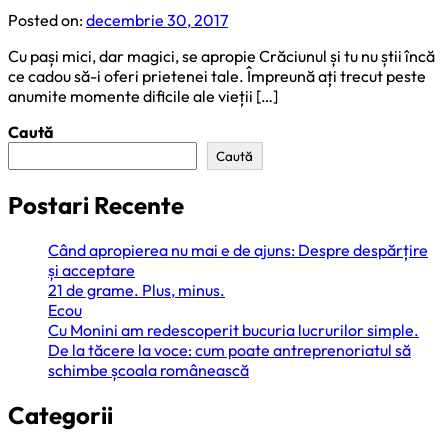
Posted on:
decembrie 30, 2017
Cu pași mici, dar magici, se apropie Crăciunul și tu nu știi încă
ce cadou să-i oferi prietenei tale. Împreună ați trecut peste
anumite momente dificile ale vieții […]
Caută
Caută
Postari Recente
Când apropierea nu mai e de ajuns: Despre despărțire
și acceptare
21 de grame. Plus, minus.
Ecou
Cu Monini am redescoperit bucuria lucrurilor simple.
De la tăcere la voce: cum poate antreprenoriatul să
schimbe școala românească
Categorii