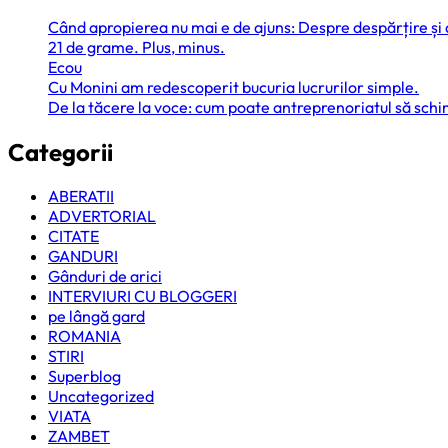
Când apropierea nu mai e de ajuns: Despre despărțire și
21 de grame. Plus, minus.
Ecou
Cu Monini am redescoperit bucuria lucrurilor simple.
De la tăcere la voce: cum poate antreprenoriatul să sc
Categorii
ABERATII
ADVERTORIAL
CITATE
GANDURI
Gânduri de arici
INTERVIURI CU BLOGGERI
pe lângă gard
ROMANIA
STIRI
Superblog
Uncategorized
VIATA
ZAMBET