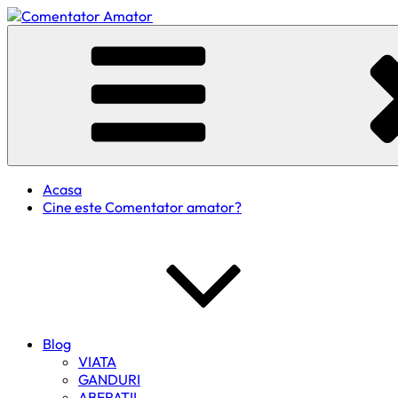
Skip
to
Comentator Amator
content
Acasa
Cine este Comentator amator?
Blog
VIATA
GANDURI
ABERATII