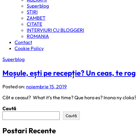
Superblog
STIRI
ZAMBET
CITATE
INTERVIURI CU BLOGGERI
ROMANIA
Contact
Cookie Policy
Superblog
Moșule, ești pe recepție? Un ceas, te rog
Posted on:
noiembrie 15, 2019
Cât e ceasul? What it’s the time? Que hora es? Inona ny cloka?
Caută
Caută
Postari Recente