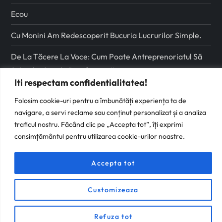
Ecou
Cu Monini Am Redescoperit Bucuria Lucrurilor Simple.
De La Tăcere La Voce: Cum Poate Antreprenoriatul Să
Schimbe Școala Românească
Iti respectam confidentialitatea!
Folosim cookie-uri pentru a îmbunătăți experiența ta de
Urmareste-ma pe
navigare, a servi reclame sau conținut personalizat și a analiza
traficul nostru. Făcând clic pe „Accepta tot”, îți exprimi
Facebook
consimțământul pentru utilizarea cookie-urilor noastre.
Instagram
Accepta tot
Customizeaza
Refuza tot