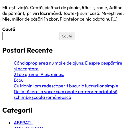
Mi-eşti viață. Ceațã, picături de ploaie, Râuri şiroaie, Adânc
de pământ, priviri lăcrimând, Toate-ți sunt casă. Mi-eşti vie.
Mie, miilor de pãsări în zbor, Plantelor ce niciodatã nu […]
Caută
Caută
Postari Recente
Când apropierea nu mai e de ajuns: Despre despărțire
și acceptare
21 de grame. Plus, minus.
Ecou
Cu Monini am redescoperit bucuria lucrurilor simple.
De la tăcere la voce: cum poate antreprenoriatul să
schimbe școala românească
Categorii
ABERATII