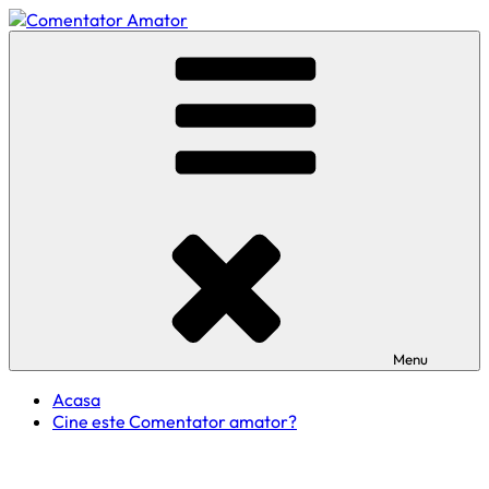
Skip
to
Comentator Amator
content
Menu
Acasa
Cine este Comentator amator?