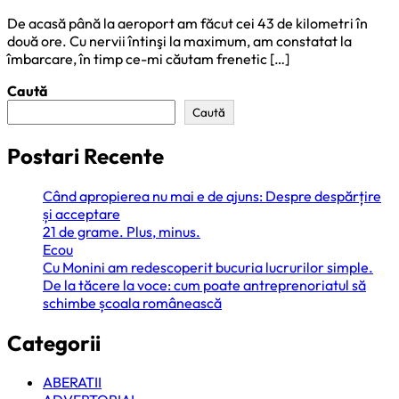
De acasă până la aeroport am făcut cei 43 de kilometri în
două ore. Cu nervii întinşi la maximum, am constatat la
îmbarcare, în timp ce-mi căutam frenetic […]
Caută
Caută
Postari Recente
Când apropierea nu mai e de ajuns: Despre despărțire
și acceptare
21 de grame. Plus, minus.
Ecou
Cu Monini am redescoperit bucuria lucrurilor simple.
De la tăcere la voce: cum poate antreprenoriatul să
schimbe școala românească
Categorii
ABERATII