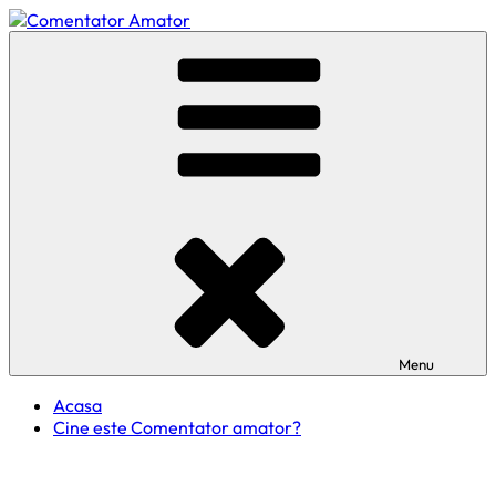
Skip
to
Comentator Amator
content
Menu
Acasa
Cine este Comentator amator?