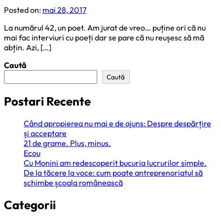
Posted on:
mai 28, 2017
La numărul 42, un poet. Am jurat de vreo… puține ori că nu
mai fac interviuri cu poeți dar se pare că nu reușesc să mă
abțin. Azi, […]
Caută
Caută
Postari Recente
Când apropierea nu mai e de ajuns: Despre despărțire
și acceptare
21 de grame. Plus, minus.
Ecou
Cu Monini am redescoperit bucuria lucrurilor simple.
De la tăcere la voce: cum poate antreprenoriatul să
schimbe școala românească
Categorii