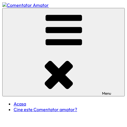
Skip
to
Comentator Amator
content
Menu
Acasa
Cine este Comentator amator?