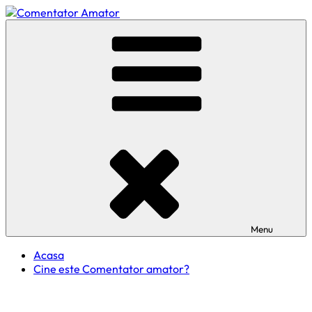
Skip
to
Comentator Amator
content
Menu
Acasa
Cine este Comentator amator?