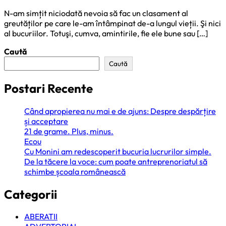
N-am simțit niciodată nevoia să fac un clasament al
greutăților pe care le-am întâmpinat de-a lungul vieții. Şi nici
al bucuriilor. Totuşi, cumva, amintirile, fie ele bune sau […]
Caută
Caută
Postari Recente
Când apropierea nu mai e de ajuns: Despre despărțire
și acceptare
21 de grame. Plus, minus.
Ecou
Cu Monini am redescoperit bucuria lucrurilor simple.
De la tăcere la voce: cum poate antreprenoriatul să
schimbe școala românească
Categorii
ABERATII