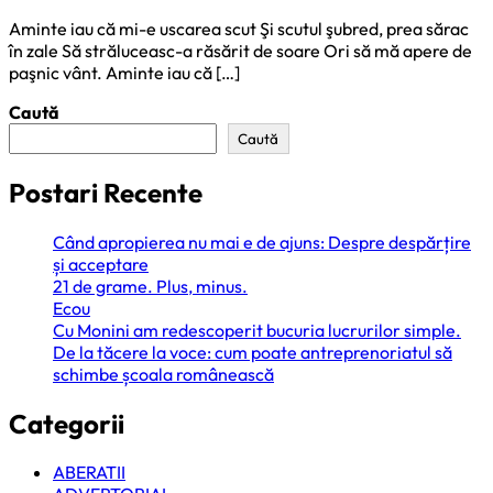
Aminte iau că mi-e uscarea scut Şi scutul şubred, prea sărac
în zale Să străluceasc-a răsărit de soare Ori să mă apere de
paşnic vânt. Aminte iau că […]
Caută
Caută
Postari Recente
Când apropierea nu mai e de ajuns: Despre despărțire
și acceptare
21 de grame. Plus, minus.
Ecou
Cu Monini am redescoperit bucuria lucrurilor simple.
De la tăcere la voce: cum poate antreprenoriatul să
schimbe școala românească
Categorii
ABERATII