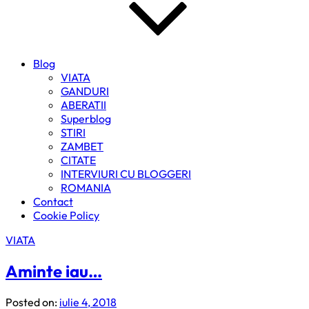
Blog
VIATA
GANDURI
ABERATII
Superblog
STIRI
ZAMBET
CITATE
INTERVIURI CU BLOGGERI
ROMANIA
Contact
Cookie Policy
VIATA
Aminte iau…
Posted on:
iulie 4, 2018