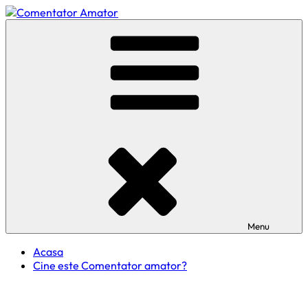
Skip
to
Comentator Amator
content
Menu
Acasa
Cine este Comentator amator?