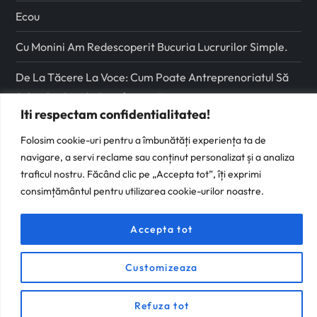
Ecou
Cu Monini Am Redescoperit Bucuria Lucrurilor Simple.
De La Tăcere La Voce: Cum Poate Antreprenoriatul Să
Schimbe Școala Românească
Iti respectam confidentialitatea!
Folosim cookie-uri pentru a îmbunătăți experiența ta de
Urmareste-ma pe
navigare, a servi reclame sau conținut personalizat și a analiza
traficul nostru. Făcând clic pe „Accepta tot”, îți exprimi
Facebook
consimțământul pentru utilizarea cookie-urilor noastre.
Instagram
Accepta tot
Customizeaza
Refuza tot