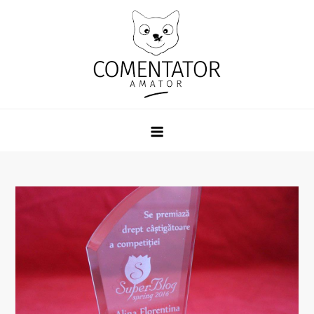
Skip
to
content
Comentator Amator